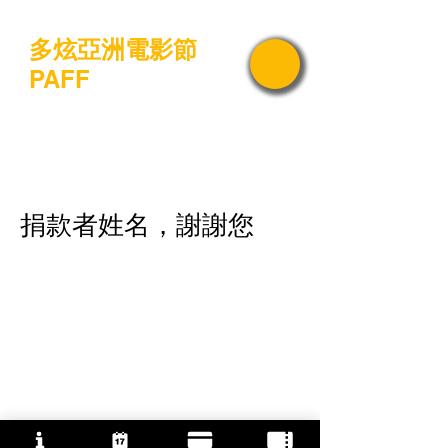
多炫亞洲電影節
PAFF
捐款者姓名，謝謝您
我們誠心感謝您的慷慨 $0 捐
款。
您的捐款編號為 #1000。您將
收到一封確認電子郵件。