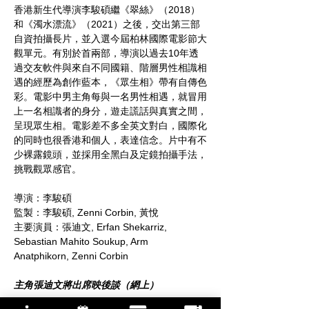
香港新生代導演李駿碩繼《翠絲》（2018）
和《濁水漂流》（2021）之後，交出第三部
自資拍攝長片，並入選今屆柏林國際電影節大
觀單元。有別於首兩部，導演以過去10年透
過交友軟件與來自不同國籍、階層男性相識相
遇的經歷為創作藍本，《眾生相》帶有自傳色
彩。電影中男主角每與一名男性相遇，就冒用
上一名相識者的身分，遊走謊話與真實之間，
呈現眾生相。電影差不多全英文對白，國際化
的同時也很香港和個人，表達信念。片中有不
少裸露鏡頭，並採用全黑白及定鏡拍攝手法，
挑戰觀眾感官。
導演：李駿碩
監製：李駿碩, Zenni Corbin, 黃悅
主要演員：張迪文, Erfan Shekarriz, 
Sebastian Mahito Soukup, Arm 
Anatphikorn, Zenni Corbin
主角張迪文將出席映後談（網上）