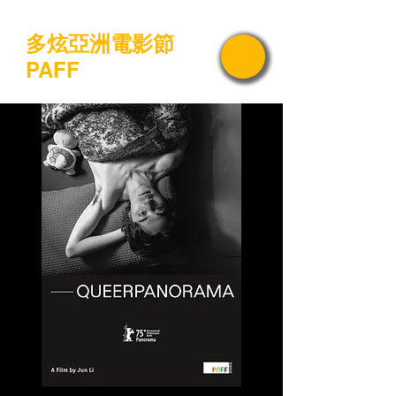
多炫亞洲電影節
PAFF