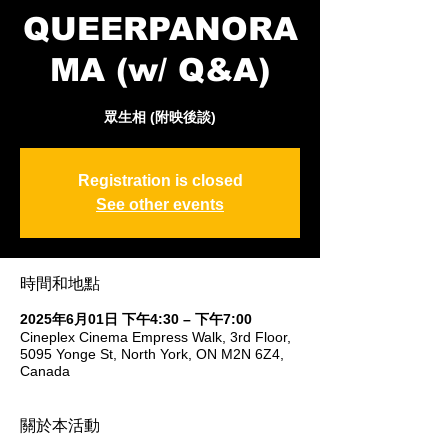
QUEERPANORA
MA (w/ Q&A)
眾生相 (附映後談)
Registration is closed
See other events
時間和地點
2025年6月01日 下午4:30 – 下午7:00
Cineplex Cinema Empress Walk, 3rd Floor,
5095 Yonge St, North York, ON M2N 6Z4,
Canada
關於本活動