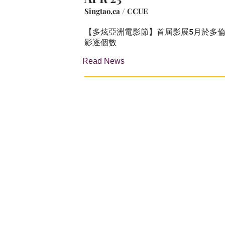
Singtao,ca / CCUE
【多炫亞洲電影節】首屆影展5月於多倫
影逐個數
Read News
使用條款
、
隱私權政策
和
票務政策