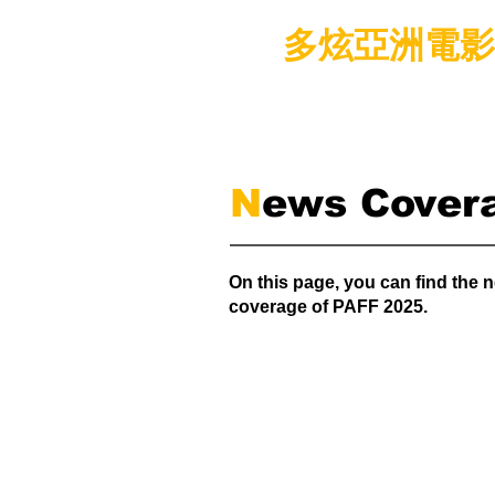
多炫亞洲電影節
N
ews Cover
On this page, you can find the 
coverage of PAFF 2025.