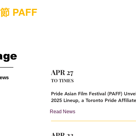
 PAFF
age
APR 27
news
TO TIMES
Pride Asian Film Festival (PAFF) Unvei
2025 Lineup, a Toronto Pride Affiliat
Read News
APR 23