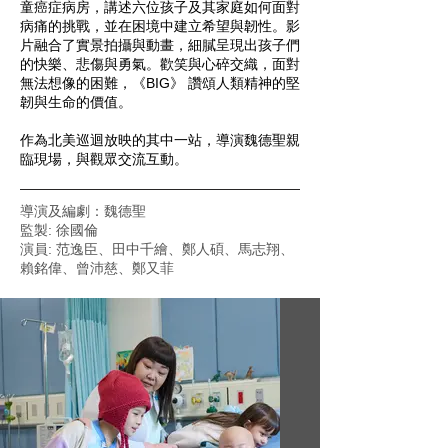
童癌症病房，講述六位孩子及其家庭如何面對
病痛的挑戰，並在困境中建立希望與韌性。影
片融合了實景拍攝與動畫，細膩呈現出孩子們
的快樂、悲傷與勇氣。歡笑與心碎交織，面對
無法想像的困難，《BIG》 讚頌人類精神的堅
韌與生命的價值。
作為北美巡迴放映的其中一站，導演魏德聖親
臨現場，與觀眾交流互動。
導演及編劇：魏德聖
監製: 徐國倫
演員: 范逸臣、田中千繪、鄭人碩、馬志翔、
賴銘偉、曾沛慈、鄭又菲