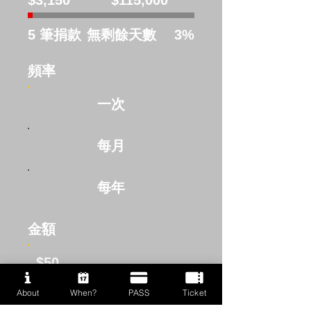
款
目
標：
5 筆捐款
無剩餘天數
3%
$115,000
頻率
一次
每月
每年
金額
$50
About
When?
PASS
Ticket
$100